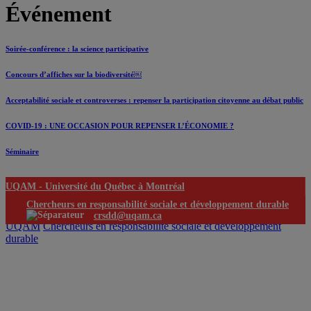
Événement
Soirée-conférence : la science participative
Concours d’affiches sur la biodiversité￼
Acceptabilité sociale et controverses : repenser la participation citoyenne au débat public
COVID-19 : UNE OCCASION POUR REPENSER L’ÉCONOMIE ?
Séminaire
UQAM -
Université du Québec à Montréal
Chercheurs en responsabilité sociale et développement durable
crsdd@uqam.ca
UQAM
Chercheurs en responsabilité sociale et développement
durable