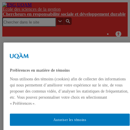
École des sciences de la gestion
Chercheurs en responsabilité sociale et développement durable
Chercheurs en
Soirée-
responsabilité
ESG
conférence :
UQAM
sociale et
UQAM
la science
développement
participative
durable
Préférences en matière de témoins
Chercheurs en responsabilité sociale et développement
Nous utilisons des témoins (cookies) afin de collecter des informations
durable
qui nous permettent d’améliorer votre expérience sur le site, de vous
proposer des contenus vidéo, d’analyser les statistiques de fréquentation,
etc. Vous pouvez personnaliser votre choix en sélectionnant
Accueil
« Préférences ».
Événements
À propos
Équipe
Autoriser les témoins
Professeur.e.s-chercheur.e.s
Étudiant.e.s