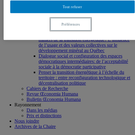
Diplômé.e.s
Collaborateurs et partenaires
Tout refuser
Recherche
Projets
Écologie et société : participation, acceptabilité et
Préférences
action sociales (projet Espace)
Quelle acceptabilité sociale pour les projets
miniers de la transition énergétique? L’influence
de l’usage et des valeurs collectives sur le
développement minéral au Québec
Dialogue social et configuration des espaces
démocratiques intermédiaires: de l’acceptabilité
sociale à la démocratie participative
Penser la transition énergétique à l’échelle du
territoire : entre reconfiguration technologique et
décentralisation politique
Cahiers de Recherche
Revue Œconomia Humana
Bulletin Œconomia Humana
Rayonnement
Dans les médias
Prix et distinctions
Nous joindre
Archives de la Chaire