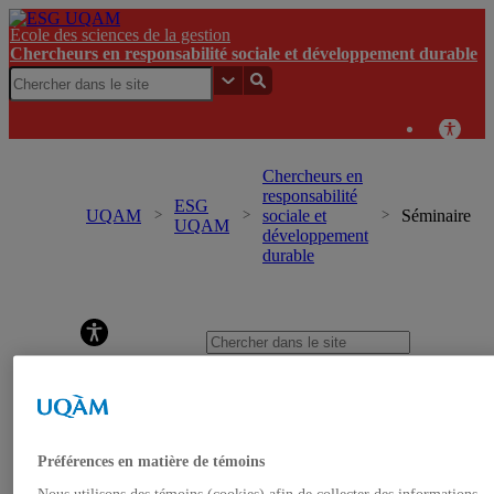
École des sciences de la gestion
Chercheurs en responsabilité sociale et développement durable
Chercheurs en
responsabilité
ESG
UQAM
sociale et
Séminaire
UQAM
développement
durable
Chercheurs en responsabilité sociale et développement
durable
Accueil
Événements
À propos
Équipe
Professeur.e.s-chercheur.e.s
Préférences en matière de témoins
Étudiant.e.s
Nous utilisons des témoins (cookies) afin de collecter des informations