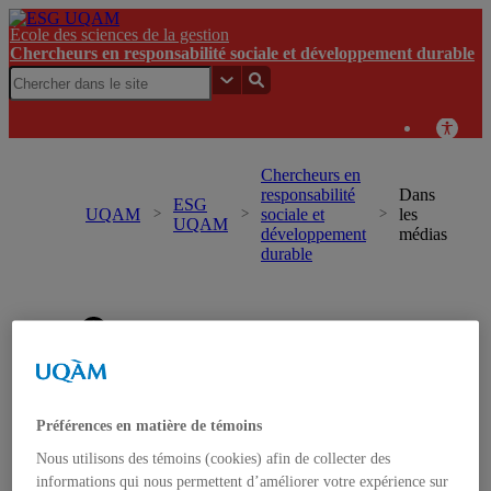
École des sciences de la gestion
Chercheurs en responsabilité sociale et développement durable
Chercheurs en
responsabilité
Dans
ESG
UQAM
sociale et
les
UQAM
développement
médias
durable
Chercheurs en responsabilité sociale et développement
durable
Accueil
Événements
À propos
Préférences en matière de témoins
Équipe
Professeur.e.s-chercheur.e.s
Nous utilisons des témoins (cookies) afin de collecter des
Étudiant.e.s
informations qui nous permettent d’améliorer votre expérience sur