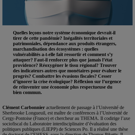
Quelles leçons notre système économique devrait-il
tirer de cette pandémie? Inégalités territoriales et
patrimoniales, dépendance aux produits étrangers,
marchandisation des écosystèmes : quelles
vulnérabilités a-t-elle fait ressortir et comment s’y
attaquer? Faut-il renforcer plus que jamais l’état
providence? Réoxygéner le tissu régional? Trouver
des indicateurs autres que monétaires pour évaluer le
progrès? Combattre les évasions fiscales? Cesser
d’ignorer la crise écologique? Réflexion sur l’urgence
de réinventer une économie plus respectueuse du
bien commun.
Clément Carbonnier
actuellement de passage à l’Université de
Sherbrooke Longueuil, est maître de conférences à l’Université de
Cergy-Pontoise (France) et chercheur au THEMA. Il codirige l’axe
sociofiscal du Laboratoire interdisciplinaire d’évaluation des
politiques publiques (LIEPP) de Sciences Po. Il a réalisé une thèse
de doctorat de l’EHESS, sous la direction de Thomas Piketty. Il