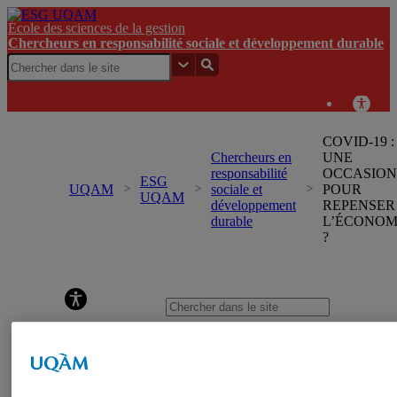
École des sciences de la gestion
Chercheurs en responsabilité sociale et développement durable
COVID-19 :
Chercheurs en
UNE
responsabilité
OCCASION
ESG
UQAM
sociale et
POUR
UQAM
développement
REPENSER
durable
L’ÉCONOM
?
Chercheurs en responsabilité sociale et développement
durable
Accueil
Événements
À propos
Équipe