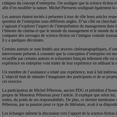
critiques du concept d’entreprise. On souligne que la science-fiction e
afin d’en modifier la nature. Michel Pierssens soulignait également 
Les auteurs étaient invités à présenter à tour de rôle leurs articles r
question de l’entreprise sous différents angles. D’un côté on cherchait à
s’agissait d’explorer l’aspect de l’interprétation du management dans la
l’histoire du cinéma et que le monde du management et le monde du trav
comparer des ouvrages de science-fiction où l’intrigue centrale tourna
il y a quelques décennies.
Certains auteurs se sont limités aux œuvres cinématographiques, d’autr
intervenants présents à constater que la conception d’entreprise est mo
recueillie par certains auteurs et scénaristes français tellement elle e
expérience en entreprise vont traiter de leur expérience en utilisant la 
Un membre de l’assistance a relaté une expérience, tout à fait intéressa
L’objectif était de stimuler l’imaginaire des participants et de se proj
cet exercice.
La participation de Michel Pébereau, ancien PDG et président d’honneu
propos de Monsieur Pébereau pour l’article. Il explique que selon lui, 
sortes, du poids de ses responsabilités. De plus, ce dernier mentionne
Pébereau, par sa passion pour ce type de littérature, avait à sa disposit
Les échanges mènent la discussion vers l’apport de la science-fiction à