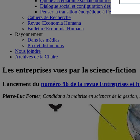
Quelle acceptabilité sociale pour les projets minie
Dialogue social et configuration des espaces démocra
Penser la transition énergétique à l’échelle du terri
Cahiers de Recherche
Revue Œconomia Humana
Bulletin Œconomia Humana
Rayonnement
Dans les médias
Prix et distinctions
Nous joindre
Archives de la Chaire
Les entreprises vues par la science-fiction
Lancement du
numéro 96 de la revue Entreprises et hi
Pierre-Luc Fortier
, Candidat à la maitrise en sciences de la gesti