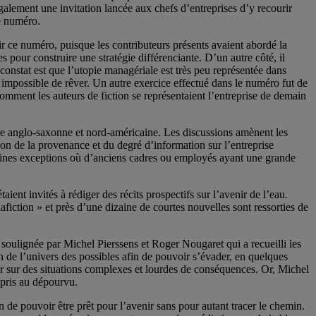
également une invitation lancée aux chefs d’entreprises d’y recourir
e numéro.
ir ce numéro, puisque les contributeurs présents avaient abordé la
es pour construire une stratégie différenciante. D’un autre côté, il
 constat est que l’utopie managériale est très peu représentée dans
 impossible de rêver. Un autre exercice effectué dans le numéro fut de
omment les auteurs de fiction se représentaient l’entreprise de demain
ture anglo-saxonne et nord-américaine. Les discussions amènent les
ion de la provenance et du degré d’information sur l’entreprise
certaines exceptions où d’anciens cadres ou employés ayant une grande
ient invités à rédiger des récits prospectifs sur l’avenir de l’eau.
afiction » et près d’une dizaine de courtes nouvelles sont ressorties de
soulignée par Michel Pierssens et Roger Nougaret qui a recueilli les
on de l’univers des possibles afin de pouvoir s’évader, en quelques
her sur des situations complexes et lourdes de conséquences. Or, Michel
t pris au dépourvu.
n de pouvoir être prêt pour l’avenir sans pour autant tracer le chemin.