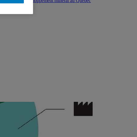
llectives sur le développement minéral au Québec
ipative