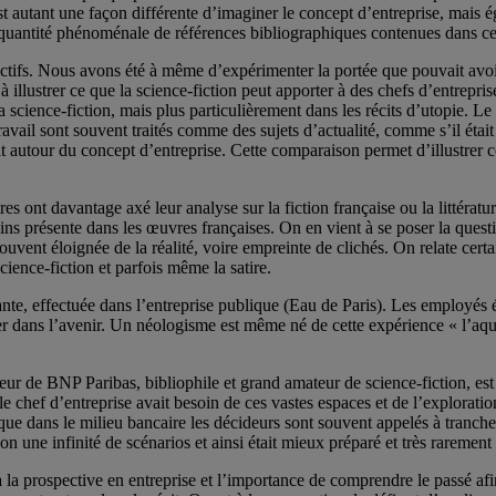
st autant une façon différente d’imaginer le concept d’entreprise, mais 
la quantité phénoménale de références bibliographiques contenues dans c
espectifs. Nous avons été à même d’expérimenter la portée que pouvait avo
 illustrer ce que la science-fiction peut apporter à des chefs d’entrepris
 science-fiction, mais plus particulièrement dans les récits d’utopie. Le
ail sont souvent traités comme des sujets d’actualité, comme s’il était
it autour du concept d’entreprise. Cette comparaison permet d’illustrer c
es ont davantage axé leur analyse sur la fiction française ou la littéra
ins présente dans les œuvres françaises. On en vient à se poser la quest
st souvent éloignée de la réalité, voire empreinte de clichés. On relate 
science-fiction et parfois même la satire.
nte, effectuée dans l’entreprise publique (Eau de Paris). Les employés éta
eter dans l’avenir. Un néologisme est même né de cette expérience « l’aqu
r de BNP Paribas, bibliophile et grand amateur de science-fiction, est 
le chef d’entreprise avait besoin de ces vastes espaces et de l’explorati
 que dans le milieu bancaire les décideurs sont souvent appelés à tranc
ion une infinité de scénarios et ainsi était mieux préparé et très raremen
 la prospective en entreprise et l’importance de comprendre le passé afi