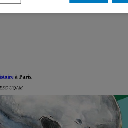
rs de la transition énergétique? L’influence de l’usage et des valeurs co
tiques intermédiaires: de l’acceptabilité sociale à la démocratie partic
toire : entre reconfiguration technologique et décentralisation politique
stoire
à Paris.
on, ESG UQAM