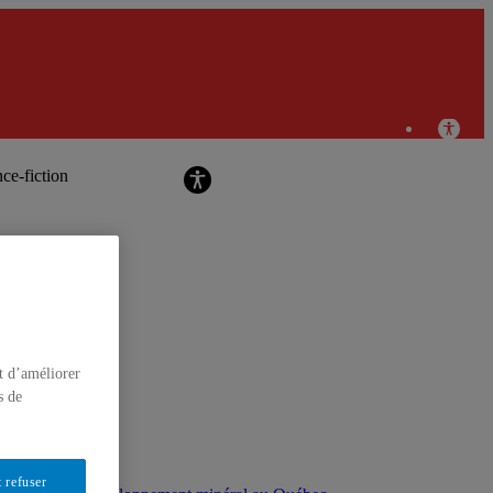
Chercheurs en responsabilité sociale et
développement durable
nce-fiction
t d’améliorer
s de
 refuser