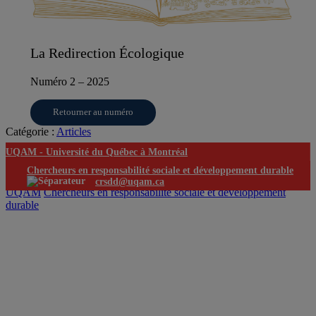
La Redirection Écologique
Numéro 2 – 2025
Retourner au numéro
Catégorie :
Articles
UQAM -
Université du Québec à Montréal
Chercheurs en responsabilité sociale et développement durable
crsdd@uqam.ca
UQAM
Chercheurs en responsabilité sociale et développement
durable