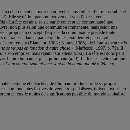
 où celle-ci peut élaborer de nouvelles possibilités d’être-ensemble et
22). Elle se définit par son mouvement vers l’excès, vers la
bid
). La fête est ainsi saisie par le concept de communauté que
uvre; non plus selon une communion immanente, mais selon une
trée à propos du concept d’espace, la communauté précède toute
és de transcendance, par ce qui lui est extérieur et par ce qui
 de désœuvrement (Blanchot, 1983 ; Nancy, 1986), de l’épuisement : «
la
 ne se vit pas en fonction d’autre chose
» (Maffesoli, 1997, p. 79). Il
 son emprise, mais rejaillit sur elleux (
ibid
). La fête est donc peut-
vec l’autre humain et plus qu’humain (
ibid
). La fête est cette pratique
ns «
l’inaccomplissement incessant de la communauté
» (Nancy,
dualité certaine et détachée, de l’humain producteur de sa propre
es communautés festives doivent être spatialisées, doivent avoir lieu.
 portent en eux le moins de significations possible du monde capitaliste