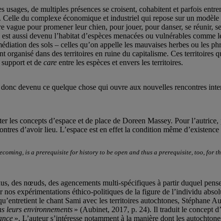
s usages, de multiples présences se croisent, cohabitent et parfois entren
re. Celle du complexe économique et industriel qui repose sur un modèle
e vague pour promener leur chien, pour jouer, pour danser, se réunir, se
4) est aussi devenu l’habitat d’espèces menacées ou vulnérables comme 
emédiation des sols – celles qu’on appelle les mauvaises herbes ou les 
organisé dans des territoires en ruine du capitalisme. Ces territoires qu
e support et de
care
entre les espèces et envers les territoires.
donc devenu ce quelque chose qui ouvre aux nouvelles rencontres inter-e
r les concepts d’espace et de place de Doreen Massey. Pour l’autrice, pen
tres d’avoir lieu. L’espace est en effet la condition même d’existence 
ing, is a prerequisite for history to be open and thus a prerequisite, too, for the 
, des nœuds, des agencements multi-spécifiques à partir duquel penser en
r nos expérimentations éthico-politiques de la figure de l’individu ab
u’entretient le chant Sami avec les territoires autochtones, Stéphane Au
ans leurs environnements
» (Aubinet, 2017, p. 24). Il traduit le concept 
sance
». L’auteur s’intéresse notamment à la manière dont les autochtones