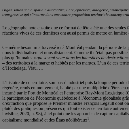
Organisation socio-spatiale alternative, libre, éphémère, autogérée, émancipatri
transgressive qui s’incarne dans une contre-proposition territoriale contemporai
Le géographe note ensuite que ce format de fête a été une des seules 
réactions vives de ces dernières ont aussi permis de mettre en lumière 
Ce même besoin m’a traversé ici à Montréal pendant la période de la 
nous individualisent et nous distancent. Comme il n’était pas possible de
plus qu’humains «
qui savent vivre dans les interstices de destructio
– des territoires à la marge et habités par les marges. L’un de ces terri
d’Hochelaga, Viau, …
L’histoire de ce territoire, son passé industriel puis la longue périod
régénéré, remis en mouvement, habité par une multiplicité d’êtres en r
incarné par le Port de Montréal et l’entreprise Ray-Mont Logistique (Of
la participation de l’économie québécoise à l’économie globalisée grâc
d’extraction que propose le Premier ministre François Legault dont on
plutôt des pratiques ou présences qui font exister ce territoire autremen
invisible, 2020, p. 98), à tel point que les appareils de capture capitali
1
capitalisme mondialisé et des États néolibéraux
.