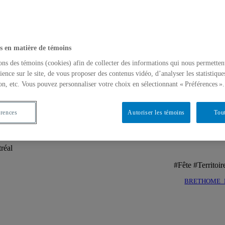
rs de la transition énergétique? L’influence de l’usage et des valeurs co
tiques intermédiaires: de l’acceptabilité sociale à la démocratie partic
toire : entre reconfiguration technologique et décentralisation politique
s en matière de témoins
ons des témoins (cookies) afin de collecter des informations qui nous permetten
ience sur le site, de vous proposer des contenus vidéo, d’analyser les statistique
on, etc. Vous pouvez personnaliser votre choix en sélectionnant « Préférences ».
érences
Autoriser les témoins
Tout
e rave au terrain vague d’Hochelaga
réal
#Fête #Territo
BRETHOME_Fêt