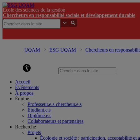
École des sciences de la gestion
Chercheurs en responsabilité sociale et développement durable
UQAM
ESG UQAM
Chercheurs en responsabilit
développement durable
Accueil
Événements
À propos
Équipe
Professeur.e.s-chercheur.e.s
Étudiant.e.s
Diplômé.e.s
Collaborateurs et partenaires
Recherche
Projets
Écologie et société : participation, acceptabilité et 