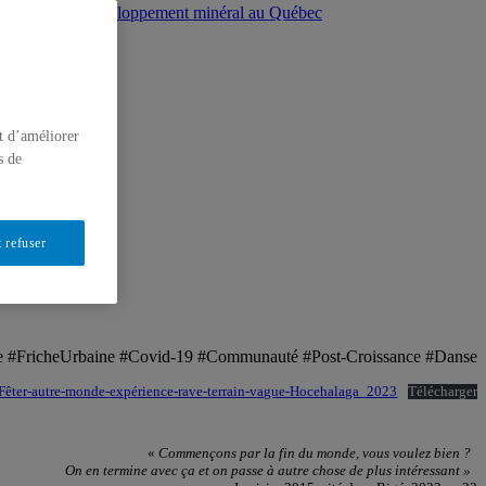
llectives sur le développement minéral au Québec
ipative
t d’améliorer
s de
 refuser
ire #FricheUrbaine #Covid-19 #Communauté #Post-Croissance #Danse
er-autre-monde-expérience-rave-terrain-vague-Hocehalaga_2023
Télécharger
«
Commençons par la fin du monde, vous voulez bien ?
On en termine avec ça et on passe à autre chose de plus intéressant »