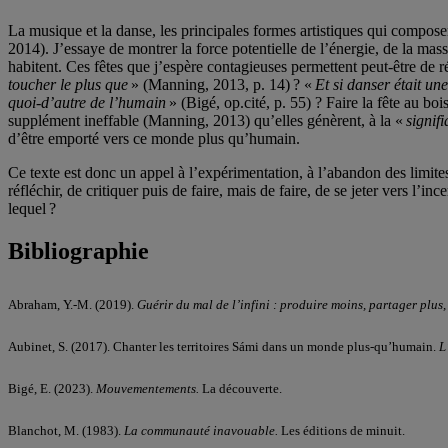
La musique et la danse, les principales formes artistiques qui compos
2014). J’essaye de montrer la force potentielle de l’énergie, de la ma
habitent. Ces fêtes que j’espère contagieuses permettent peut-être 
toucher le plus que
» (Manning, 2013, p. 14) ? «
Et si danser était un
quoi-d’autre de l’humain
» (Bigé, op.cité, p. 55) ? Faire la fête au bo
supplément ineffable (Manning, 2013) qu’elles génèrent, à la «
signif
d’être emporté vers ce monde plus qu’humain.
Ce texte est donc un appel à l’expérimentation, à l’abandon des limites 
réfléchir, de critiquer puis de faire, mais de faire, de se jeter vers l
lequel ?
Bibliographie
Abraham, Y.-M. (2019).
Guérir du mal de l’infini : produire moins, partager plus
Aubinet, S. (2017). Chanter les territoires Sámi dans un monde plus-qu’humain.
L
Bigé, E. (2023).
Mouvementements.
La découverte.
Blanchot, M. (1983).
La communauté inavouable.
Les éditions de minuit.