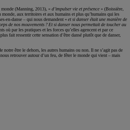
t au monde (Manning, 2013), «
d’impulser vie et présence
» (Boissière,
u monde, aux territoires et aux humains et plus qu’humains qui les
uses-en-danse – qui nous demandent «
et si danser était une manière de
-corps de nos mouvements ?
Et si danser nous permettait de toucher au
ts où par les pratiques et les forces qu’elles agencent et par ce
s fait ressentir cette sensation d’être dansé plutôt que de danser,
e notre être le dehors, les autres humains ou non. Il ne s’agit pas de
de nous retrouver autour d’un feu, de fêter le monde qui vient – mais