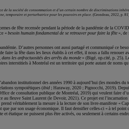
ce de la société de consommation et d’un certain nombre de discriminations inhéren
ne, temporaire et perturbatrice pour les pouvoirs en place.
(Grondeau, 2022, p. 81
formes de fête recensée pendant la période de la pandémie de la COVID-
ce «
besoin humain fondamental de se retrouver pour faire la fête
», de
pandémie. D’autres personnes ont aussi partagé et communiqué ce besoin 
 faire la fête dans les lieux établis à cet effet, il nous a fallu renouer
ns, dans les anfractuosités des arrêts du monde
» (Bigé, op.cité, p. 25). L
toires interstitiels à Montréal est un territoire qui porte autant de noms 
e d’abandon institutionnel des années 1990 à aujourd’hui (les mondes du 
elations sympoiétiques (
ibid
; Haraway, 2020 ; Pignocchi, 2019). Depuis
fice de consultation publique de Montréal, 2019) qui veulent faire d’une
e au fleuve Saint Laurent (le Devoir, 2021). Ce projet est l’incarnatio
 prend véritablement la mesure à la lecture de son livre-manifeste « Ca
t que par son usage économique. Il faut densifier celles-ci « à tel point q
ste et étatique ne puissent plus être activés, ou seulement à certains endro