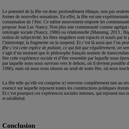
Le potentiel de la fête est donc profondément éthique, non pas seulemen
former de nouvelles sensations. En effet, la fête est une expérimentat
consumation de l’être. Ce même mouvement emporte les communautés f
propose Jean Luc Nancy. Non plus une communauté comme agrégat d’
ontologie sociale (Nancy, 1986) ou relationnelle (Manning, 2013 ; Bi
notion de subjectivité, les êtres singuliers sont espacés et noués par le
l’interrompt, la fragmente ou la suspend. Et c’est là aussi que l’on 
fête c’est cette espèce de pulsion, ce qui fait que régulièrement, on s
s’agit d’un moment que le philosophe français nomme de transcendance 
être cette expérience sociale et d’être ensemble par laquelle nous ép
par laquelle nous nous ouvrons vers le dehors, où il devient possible d
1986), mais où nous nous situons au seuil de notre être, où nous touc
La fête telle qu’elle est comprise ici renverse complètement tant au ni
essence sur laquelle reposent toutes les constructions politiques domi
Et c’est pourquoi ces expériences sociales intenses, qui rejouent nos ra
et néolibéral.
Conclusion