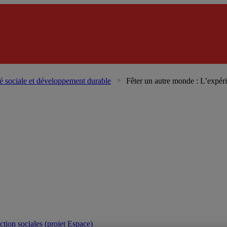
é sociale et développement durable
Fêter un autre monde : L’expér
action sociales (projet Espace)