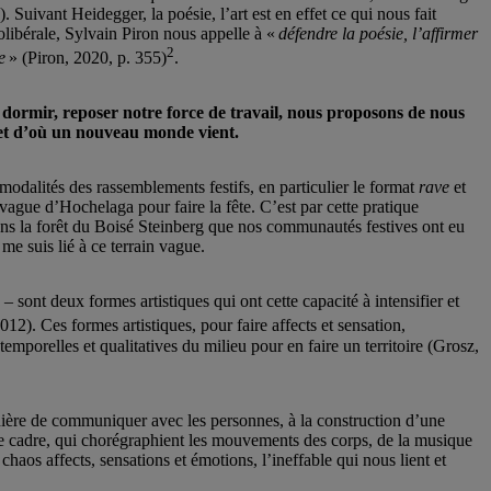
4). Suivant Heidegger, la poésie, l’art est en effet ce qui nous fait
libérale, Sylvain Piron nous appelle à «
défendre la poésie, l’affirmer
2
e
» (Piron, 2020, p. 355)
.
 dormir, reposer notre force de travail, nous proposons de nous
 et d’où un nouveau monde vient.
odalités des rassemblements festifs, en particulier le format
rave
et
ague d’Hochelaga pour faire la fête. C’est par cette pratique
dans la forêt du Boisé Steinberg que nos communautés festives ont eu
e me suis lié à ce terrain vague.
– sont deux formes artistiques qui ont cette capacité à intensifier et
). Ces formes artistiques, pour faire affects et sensation,
emporelles et qualitatives du milieu pour en faire un territoire (Grosz,
manière de communiquer avec les personnes, à la construction d’une
 ce cadre, qui chorégraphient les mouvements des corps, de la musique
chaos affects, sensations et émotions, l’ineffable qui nous lient et