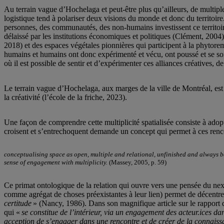
Au terrain vague d’Hochelaga et peut-être plus qu’ailleurs, de multiple
logistique tend à polariser deux visions du monde et donc du territoi
personnes, des communautés, des non-humains investissent ce territoir
délaissé par les institutions économiques et politiques (Clément, 200
2018) et des espaces végétales pionnières qui participent à la phytor
humains et humains ont donc expérimenté et vécu, ont poussé et se sont 
où il est possible de sentir et d’expérimenter ces alliances créatives, d
Le terrain vague d’Hochelaga, aux marges de la ville de Montréal, est 
la créativité (l’école de la friche, 2023).
Une façon de comprendre cette multiplicité spatialisée consiste à adopte
croisent et s’entrechoquent demande un concept qui permet à ces rencon
conceptualising space as open, multiple and relational, unfinished and always becom
sense of engagement with multiplicity.
(Massey, 2005, p. 59)
Ce primat ontologique de la relation qui ouvre vers une pensée du nexus
comme agrégat de choses préexistantes à leur lien) permet de décentre
certitude
» (Nancy, 1986). Dans son magnifique article sur le rapport q
qui «
se constitue de l’intérieur, via un engagement des acteur.ices d
acception de s’engager dans une rencontre et de créer de la connais