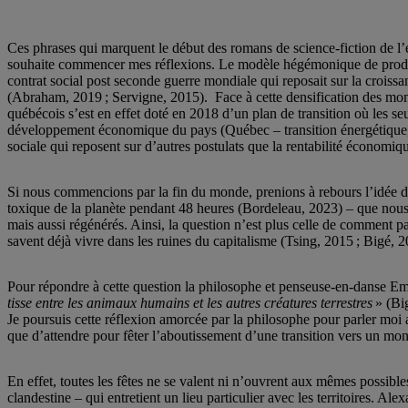
Ces phrases qui marquent le début des romans de science-fiction de l’é
souhaite commencer mes réflexions. Le modèle hégémonique de product
contrat social post seconde guerre mondiale qui reposait sur la croiss
(Abraham, 2019 ; Servigne, 2015). Face à cette densification des mom
québécois s’est en effet doté en 2018 d’un plan de transition où les s
développement économique du pays (Québec – transition énergétique, c
sociale qui reposent sur d’autres postulats que la rentabilité écono
Si nous commencions par la fin du monde, prenions à rebours l’idée d’u
toxique de la planète pendant 48 heures (Bordeleau, 2023) – que nous 
mais aussi régénérés. Ainsi, la question n’est plus celle de comment p
savent déjà vivre dans les ruines du capitalisme (Tsing, 2015 ; Bigé,
Pour répondre à cette question la philosophe et penseuse-en-danse 
tisse entre les animaux humains et les autres créatures terrestres
» (Big
Je poursuis cette réflexion amorcée par la philosophe pour parler moi a
que d’attendre pour fêter l’aboutissement d’une transition vers un m
En effet, toutes les fêtes ne se valent ni n’ouvrent aux mêmes possible
clandestine – qui entretient un lieu particulier avec les territoires. A