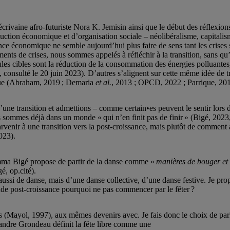
crivaine afro-futuriste Nora K. Jemisin ainsi que le début des réflexio
ion économique et d’organisation sociale – néolibéralisme, capitalisme
ance économique ne semble aujourd’hui plus faire de sens tant les crises
ents de crises, nous sommes appelés à réfléchir à la transition, sans 
eules cibles sont la réduction de la consommation des énergies polluante
onsulté le 20 juin 2023). D’autres s’alignent sur cette même idée de t
mique (Abraham, 2019 ; Demaria
et al.
, 2013 ; OPCD, 2022 ; Parrique, 20
ne transition et admettions – comme certain•es peuvent le sentir lors d
sommes déjà dans un monde « qui n’en finit pas de finir » (Bigé, 2023, p
arvenir à une transition vers la post-croissance, mais plutôt de comment 
 2023).
Emma Bigé propose de partir de la danse comme «
manières de bouger et 
é, op.cité).
ussi de danse, mais d’une danse collective, d’une danse festive. Je propos
onde post-croissance pourquoi ne pas commencer par le fêter ?
s (Mayol, 1997), aux mêmes devenirs avec. Je fais donc le choix de parler
lexandre Grondeau définit la fête libre comme une