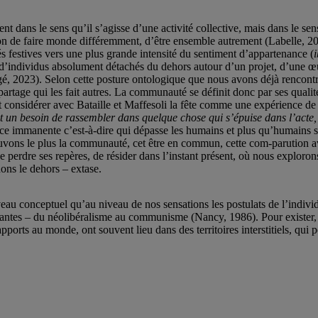
t dans le sens qu’il s’agisse d’une activité collective, mais dans le sens
ion de faire monde différemment, d’être ensemble autrement (Labelle, 20
estives vers une plus grande intensité du sentiment d’appartenance (
i
individus absolument détachés du dehors autour d’un projet, d’une œ
gé, 2023). Selon cette posture ontologique que nous avons déjà rencon
 partage qui les fait autres. La communauté se définit donc par ses qualit
peut considérer avec Bataille et Maffesoli la fête comme une expérience
ent un besoin de rassembler dans quelque chose qui s’épuise dans l’acte,
immanente c’est-à-dire qui dépasse les humains et plus qu’humains sous
rouvons le plus la communauté, cet être en commun, cette com-parution a
e perdre ses repères, de résider dans l’instant présent, où nous exploro
hons le dehors – extase.
veau conceptuel qu’au niveau de nos sensations les postulats de l’indivi
nantes – du néolibéralisme au communisme (Nancy, 1986). Pour exister, c
pports au monde, ont souvent lieu dans des territoires interstitiels, qui