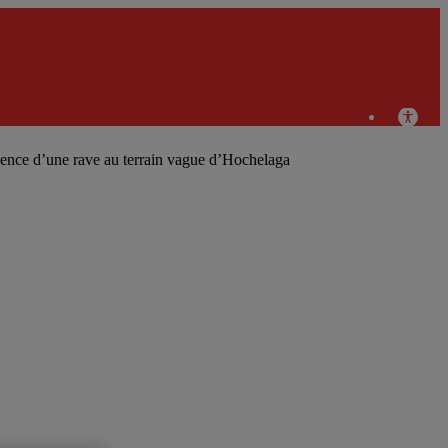
Chercheurs
en
ience d’une rave au terrain vague d’Hochelaga
responsabilité
sociale et