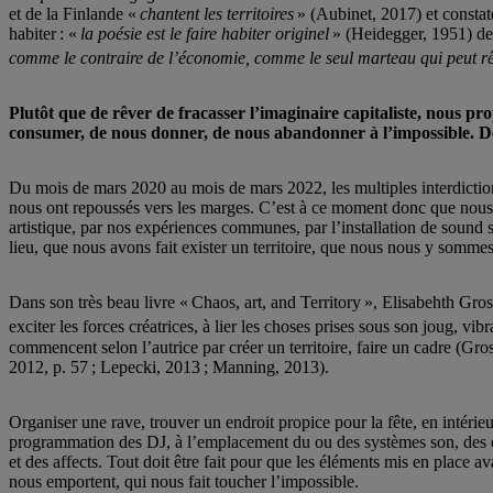
et de la Finlande «
chantent les territoires
» (Aubinet, 2017) et constat
habiter : «
la poésie est le faire habiter originel
» (Heidegger, 1951) de 
comme le contraire de l’économie, comme le seul marteau qui peut rêv
Plutôt que de rêver de fracasser l’imaginaire capitaliste, nous p
consumer, de nous donner, de nous abandonner à l’impossible. De
Du mois de mars 2020 au mois de mars 2022, les multiples interdiction
nous ont repoussés vers les marges. C’est à ce moment donc que nous n
artistique, par nos expériences communes, par l’installation de sound 
lieu, que nous avons fait exister un territoire, que nous nous y sommes l
Dans son très beau livre « Chaos, art, and Territory », Elisabehth Gro
exciter les forces créatrices, à lier les choses prises sous son joug, vi
commencent selon l’autrice par créer un territoire, faire un cadre (Gros
2012, p. 57 ; Lepecki, 2013 ; Manning, 2013).
Organiser une rave, trouver un endroit propice pour la fête, en intérie
programmation des DJ, à l’emplacement du ou des systèmes son, des e
et des affects. Tout doit être fait pour que les éléments mis en place av
nous emportent, qui nous fait toucher l’impossible.