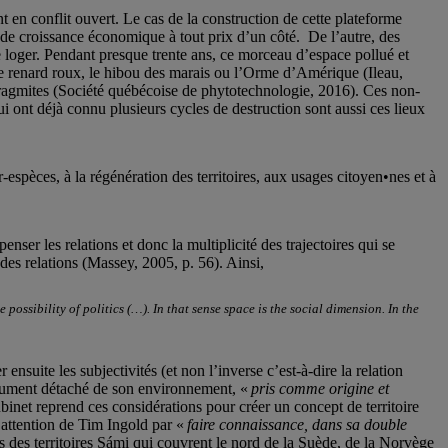
t en conflit ouvert. Le cas de la construction de cette plateforme
 de croissance économique à tout prix d’un côté. De l’autre, des
 loger. Pendant presque trente ans, ce morceau d’espace pollué et
le renard roux, le hibou des marais ou l’Orme d’Amérique (Ileau,
phragmites (Société québécoise de phytotechnologie, 2016). Ces non-
i ont déjà connu plusieurs cycles de destruction sont aussi ces lieux
spèces, à la régénération des territoires, aux usages citoyen•nes et à
ser les relations et donc la multiplicité des trajectoires qui se
des relations (Massey, 2005, p. 56). Ainsi,
possibility of politics (…). In that sense space is the social dimension. In the
suite les subjectivités (et non l’inverse c’est-à-dire la relation
solument détaché de son environnement, «
pris comme origine et
binet reprend ces considérations pour créer un concept de territoire
d’attention de Tim Ingold par «
faire connaissance, dans sa double
 des territoires Sámi qui couvrent le nord de la Suède, de la Norvège