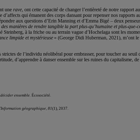
ent une
rave
, ont cette capacité de changer l’entièreté de notre rappor
sse d’affects qui émanent des corps dansant pour repenser nos rapports a
de répondre aux questions d’Erin Manning et d’Emma Bigé – deux pense
e des manières de rendre tangible la part plus-qu’humaine et plus-que
isé Steinberg, à la friche ou au terrain vague d’Hochelaga sont les momen
iance limpide et mystérieuse
» (George Didi Huberman, 2021), m’ont le plu
strictes de l’individu néolibéral pour embrasser, pour toucher au seuil d
’incertitude, d’apprendre à danser ensemble sur les ruines du capitalisme, 
, décider ensemble
. Écosociété.
’Information géographique
,
81
(1), 2037.