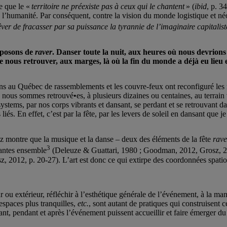
e que le «
territoire ne préexiste pas à ceux qui le chantent
» (
ibid
, p. 3
l’humanité. Par conséquent, contre la vision du monde logistique et néo
er de fracasser par sa puissance la tyrannie de l’imaginaire capitalist
roposons de
raver
. Danser toute la nuit, aux heures où nous devrions
 nous retrouver, aux marges, là où la fin du monde a déjà eu lieu
s au Québec de rassemblements et les couvre-feux ont reconfiguré les m
ous sommes retrouvé•es, à plusieurs dizaines ou centaines, au terrain v
systems, par nos corps vibrants et dansant, se perdant et se retrouvant 
iés. En effet, c’est par la fête, par les levers de soleil en dansant que j
sz montre que la musique et la danse – deux des éléments de la fête
rave
3
brantes ensemble
(Deleuze & Guattari, 1980 ; Goodman, 2012, Grosz, 2012
z, 2012, p. 20-27). L’art est donc ce qui extirpe des coordonnées spatiot
ur ou extérieur, réfléchir à l’esthétique générale de l’événement, à la 
spaces plus tranquilles,
etc.
, sont autant de pratiques qui construisent
ant, pendant et après l’événement puissent accueillir et faire émerger du 