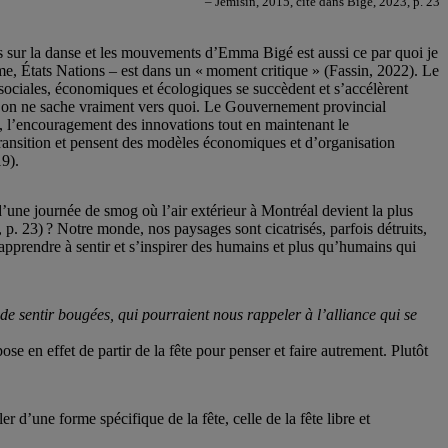
– Jemisin, 2015, cité dans Bigé, 2023, p. 23
ns sur la danse et les mouvements d’Emma Bigé est aussi ce par quoi je
, États Nations – est dans un « moment critique » (Fassin, 2022). Le
 sociales, économiques et écologiques se succèdent et s’accélèrent
qu’on ne sache vraiment vers quoi. Le Gouvernement provincial
s, l’encouragement des innovations tout en maintenant le
ransition et pensent des modèles économiques et d’organisation
19).
’une journée de smog où l’air extérieur à Montréal devient la plus
. 23) ? Notre monde, nos paysages sont cicatrisés, parfois détruits,
apprendre à sentir et s’inspirer des humains et plus qu’humains qui
de sentir bougées, qui pourraient nous rappeler à l’alliance qui se
e en effet de partir de la fête pour penser et faire autrement. Plutôt
 d’une forme spécifique de la fête, celle de la fête libre et